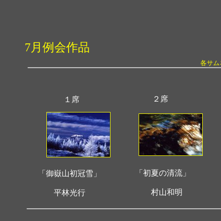
7月例会作品
各サム
２席
１席
「初夏の清流」
「御嶽山初冠雪」
村山和明
平林光行