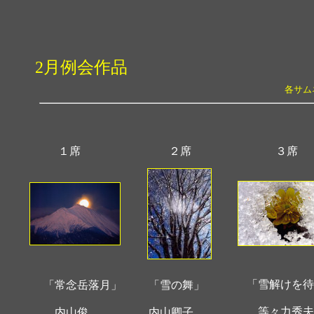
2月例会作品
各サム
１席
２席
３席
「雪解けを待
「常念岳落月」
「雪の舞」
等々力秀夫
内山俊
内山卿子