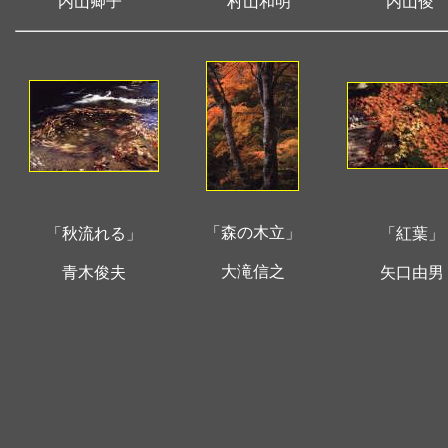
内山卿子
村山和明
内山俊
「森の木立」
「秋流れる」
「紅葉」
大滝信之
青木俊夫
矢口由男