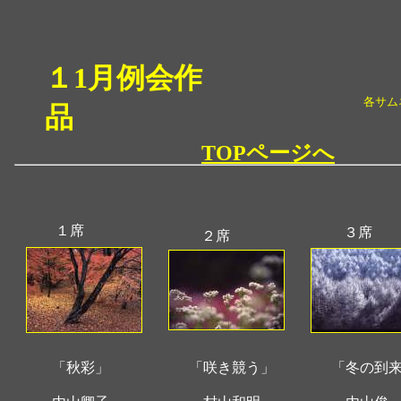
１1月例会作
各サム
品
TOPページへ
１席
３席
２席
「秋彩」
「咲き競う」
「冬の到