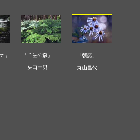
「羊歯の森」
「朝露」
て」
矢口由男
丸山昌代