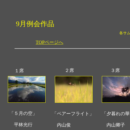
9月例会作品
各サ
TOPページへ
２席
３席
１席
「５月の空」
「ペアーフライト」
「夕暮れの華
平林光行
内山俊
内山卿子