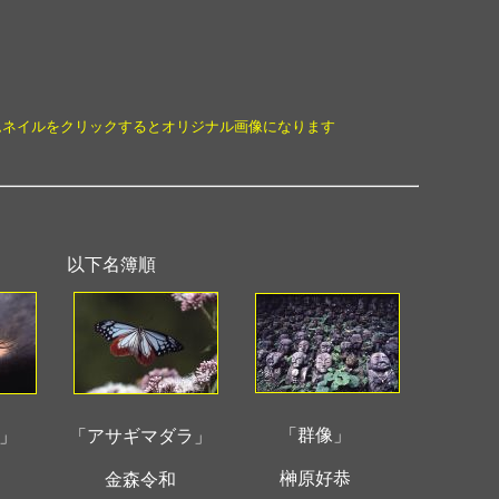
ムネイルをクリックするとオリジナル画像になります
以下名簿順
「群像」
」
「アサギマダラ」
榊原好恭
金森令和