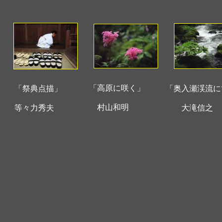
「高原に咲く」
「祭典点描」
「奥入瀬渓流に
村山和明
等々力秀夫
大滝信之