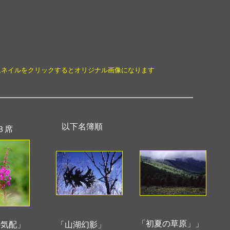
ムネイルをクリックするとオリジナル画像になります
以下名簿順
３席
「初夏の草原」」
の気配」
「山湖幻影」