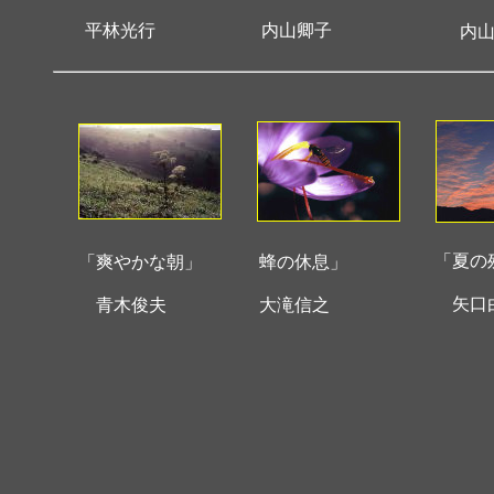
平林光行
内山卿子
内山
「夏の
「爽やかな朝」
蜂の休息」
矢口
青木俊夫
大滝信之