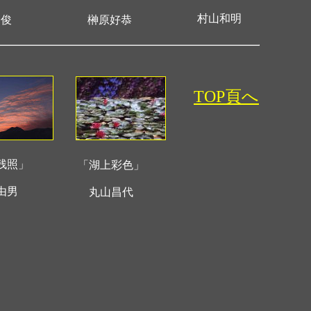
村山和明
俊
榊原好恭
TOP頁へ
残照」
「湖上彩色」
由男
丸山昌代