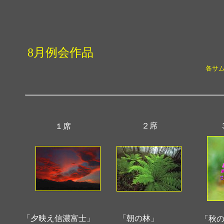
8月例会作品
各サ
２席
１席
「夕映え信濃富士」
「朝の林」
「秋