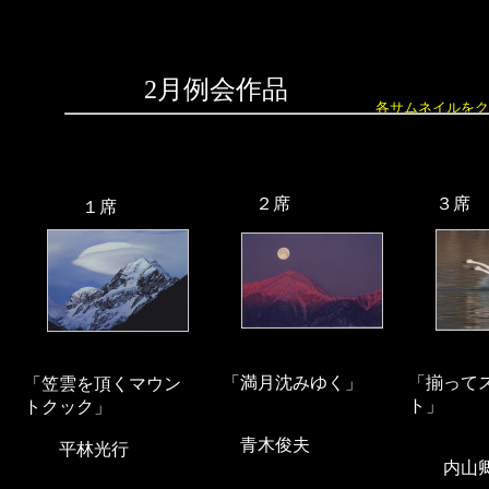
2月例会作品
各サムネイルをク
２席
３席
１席
「満月沈みゆく」
「揃って
「笠雲を頂くマウン
ト」
トクック」
青木俊夫
平林光行
内山卿