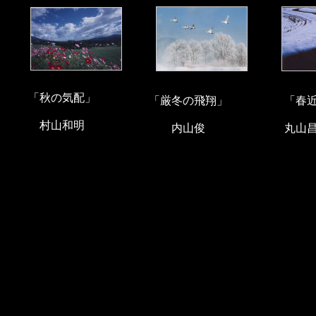
「秋の気配」
「厳冬の飛翔」
「春
村山和明
内山俊
丸山