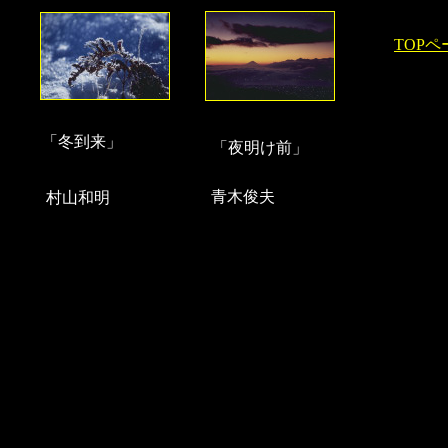
TOP
「冬到来」
「夜明け前」
青木俊夫
村山和明