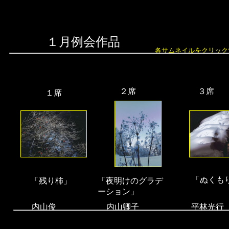
１月例会作品
各サムネイルをクリック
２席
３席
１席
「ぬくも
「残り柿」
「夜明けのグラデ
ーション」
内山俊
内山卿子
平林光行