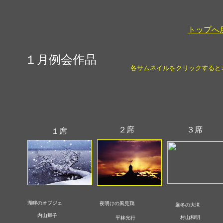
トップへ
１月例会作品
各サムネイルをクリックすると
２席
３席
１席
湖畔のオブジェ
夜明けの風見鶏
厳冬の大滝
内山卿子
村山和明
平林光行