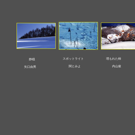
スポットライト
埋もれた柿
静穏
関とみよ
内山俊
矢口由男