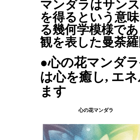
マンダラはサンス
を得るという意味
る幾何学模様であ
観を表した曼荼羅
●心の花マンダ
は心を癒し, エ
ます
心の花マンダラ