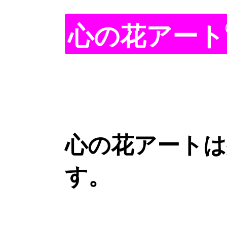
心の花アート
心の花アートは
す。