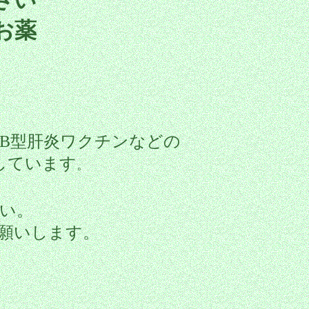
お薬
B型肝炎ワクチンなどの
しています
。
い。
願いします。