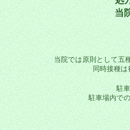
当
当院では原則として五
同時接種は
駐
駐車場内で