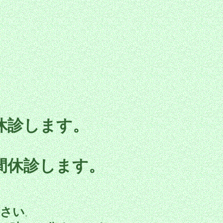
休診します。
間休診します。
ださい
。