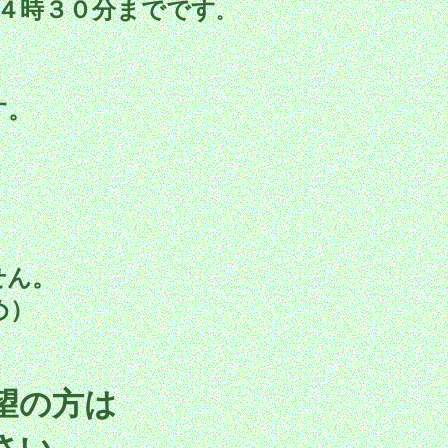
４時３０分までです
。
す。
せん。
め）
望の方は
さい