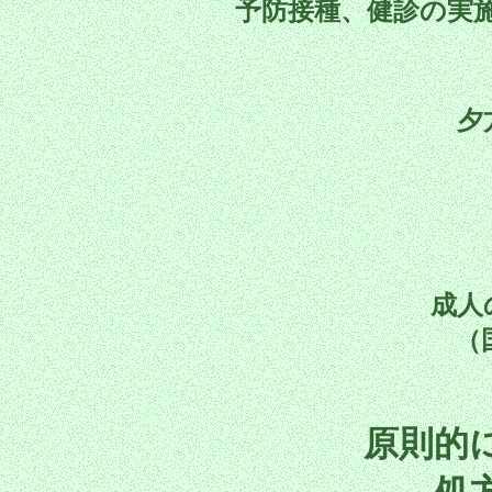
予防接種、健診の実
夕
成人
（
原則的
処