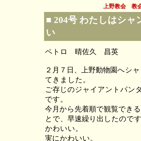
上野教会 教
■ 204号 わたしは
い
ペトロ 晴佐久 昌英
２月７日、上野動物園へシ
てきました。
ご存じのジャイアントパン
です。
今月から先着順で観覧でき
とで、早速繰り出したので
かわいい。
実にかわいい。