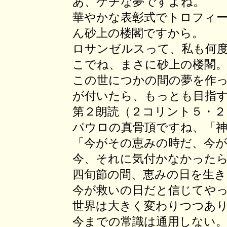
あ、ケチな夢ですよね。
華やかな表彰式でトロフィ
ん砂上の楼閣ですから。
ロサンゼルスって、私も何
こでね、まさに砂上の楼閣
この世につかの間の夢を作
が付いたら、もっとも目指
第２朗読（２コリント５・２
パウロの真骨頂ですね、「
「今がその恵みの時だ、今
今、それに気付かなかった
四旬節の間、恵みの日を生
今が救いの日だと信じてや
世界は大きく変わりつつあ
今までの常識は通用しない