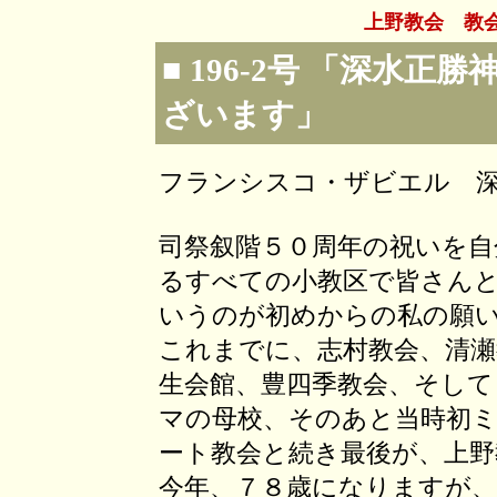
上野教会 教
■ 196-2号 「深水
ざいます」
フランシスコ・ザビエル 
司祭叙階５０周年の祝いを自
るすべての小教区で皆さん
いうのが初めからの私の願
これまでに、志村教会、清瀬
生会館、豊四季教会、そして
マの母校、そのあと当時初
ート教会と続き最後が、上
今年、７８歳になりますが、