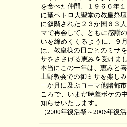
を食べた仲間、１９６６年１
に聖ペトロ大聖堂の教皇祭壇
に叙階された２３か国６３人
マで再会して、ともに感謝
いを締めくくるように、９
は、教皇様の日ごとのミサ
サをささげる恵みを受けま
本当にこの一年は、恵みと
上野教会での御ミサを楽し
一か月に及ぶローマ他諸都
ころで、いまだ時差ボケの
知らせいたします。
（2000年復活祭～2006年