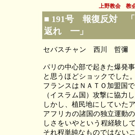
上野教会 教
■ 191号 報復反対
返れ ━」
セバスチャン 西川 哲彌
パリの中心部で起きた爆発
と思うほどショックでした
フランスはＮＡＴＯ加盟国
（イスラム国）攻撃に協力
しかし、植民地にしていた
アフリカの諸国の独立運動の
しさをいやという程経験し
それ程単純なものではないこ