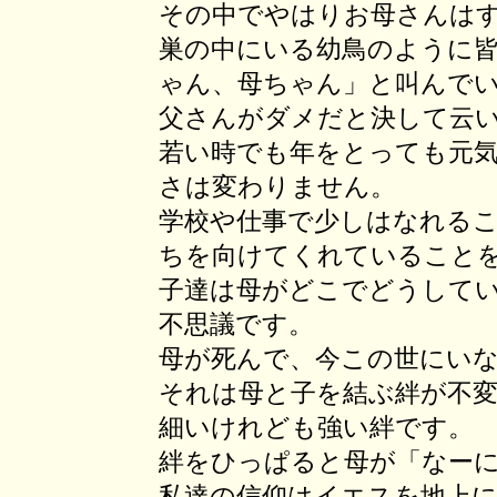
その中でやはりお母さんは
巣の中にいる幼鳥のように
ゃん、母ちゃん」と叫んで
父さんがダメだと決して云
若い時でも年をとっても元
さは変わりません。
学校や仕事で少しはなれる
ちを向けてくれていること
子達は母がどこでどうして
不思議です。
母が死んで、今この世にい
それは母と子を結ぶ絆が不
細いけれども強い絆です。
絆をひっぱると母が「なー
私達の信仰はイエスを地上