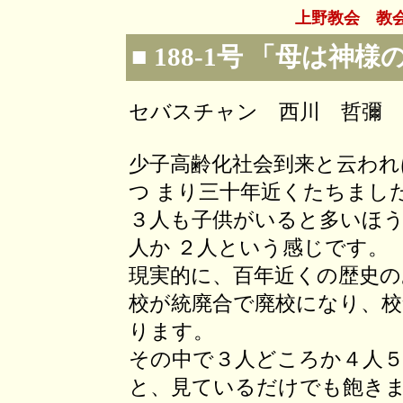
上野教会 教
■ 188-1号 「母は
セバスチャン 西川 哲彌
少子高齢化社会到来と云われ
つ まり三十年近くたちまし
３人も子供がいると多いほ
人か ２人という感じです。
現実的に、百年近くの歴史の
校が統廃合で廃校になり、
ります。
その中で３人どころか４人
と、見ているだけでも飽き