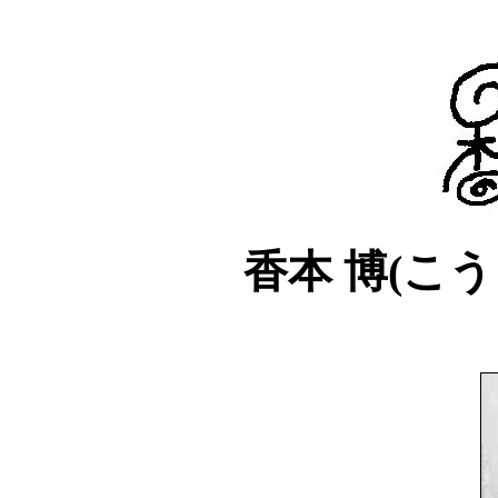
香本 博(こう