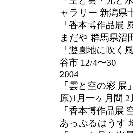
「空と雲・光と水
ャラリー 新潟県十日
「香本博作品展 
まだや 群馬県沼田市 
「遊園地に吹く風
谷市 12/4〜30
2004
「雲と空の彩 展
原)1月一ヶ月間 
「香本博作品展 空
あっぷるはうす 埼