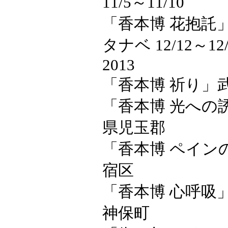
11/5～11/10
「香本博 花抱託
タナベ 12/12～12/
2013
「香本博 祈り」
「香本博 光への
県児玉郡
「香本博 ペイン
宿区
「香本博 心呼吸
神保町