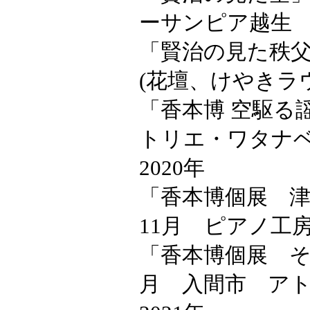
ーサンピア越生
「賢治の見た秩父
(花壇、けやきラ
「香本博 空駆る謡
トリエ・ワタナ
2020年
「香本博個展 
11月 ピアノ工
「香本博個展 そ
月 入間市 ア