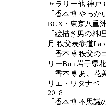
ャラリー他 神戸3
「香本博 やっかい
BOX・東京八重
「絵描き男の料理
月 秩父表参道Lab
「香本博 秩父のゴ
リーBun 岩手県
「香本博 あ、花美
リエ・ワタナベ
2018
「香本博 不思議