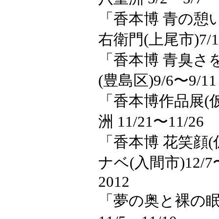
「香本博 青の憩い風
右衛門(上尾市)7/1
「香本博 青臭さ
(豊島区)9/6〜9/11
「香本博作品展(仮題
洲 11/21〜11/26
「香本博 花笑顔(
ナベ(入間市)12/7〜
2012
「夢の奥と裸の眠り