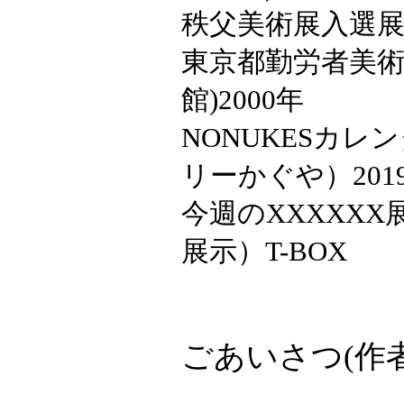
秩父美術展入選展
東京都勤労者美術
館)2000年
NONUKESカ
リーかぐや）201
今週のXXXXX
展示）T-BOX
ごあいさつ(作