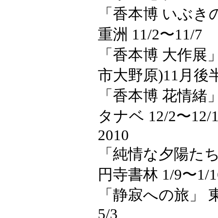
「香本博 いぶきの
重洲 11/2〜11/7
「香本博 大作展
市大野原)11月後
「香本博 花情緒
タナベ 12/2〜12/1
2010
「純情な夕陽たち」
円寺書林 1/9〜1/16
「静寂への旅」 東
5/3