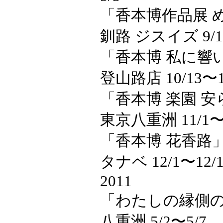
「香本博作品展 
釧路 ジスイズ 9/10
「香本博 私に響
登山路店 10/13〜1
「香本博 楽園 安
東京八重洲 11/1〜1
「香本博 花香路
タナベ 12/1〜12/1
2011
「わたしの縁側の猫
八重洲 5/2〜5/7