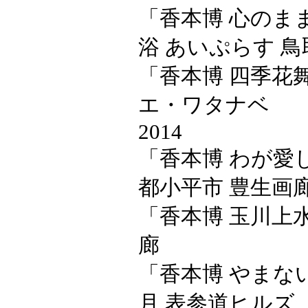
「香本博 心のまま
浴 あいぷらす 鳥
「香本博 四季花舞
エ・ワタナベ
2014
「香本博 わが愛
都小平市 豊生画
「香本博 玉川上
廊
「香本博 やまない
月 表参道ヒルズ