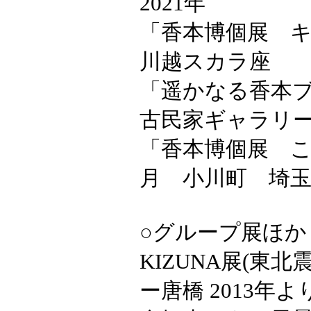
2021年
「香本博個展 
川越スカラ座
「遥かなる香本
古民家ギャラリ
「香本博個展 こ
月 小川町 埼
○グループ展ほか
KIZUNA展(東
ー唐橋 2013年