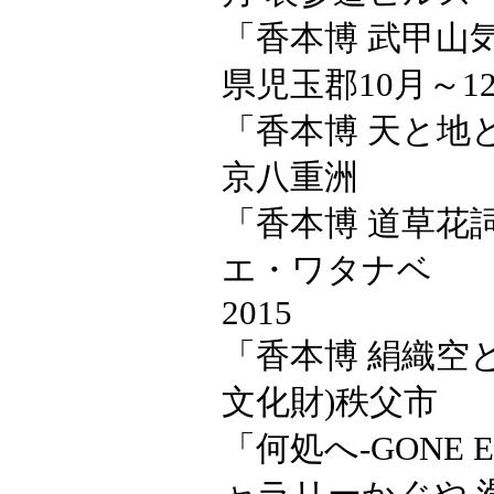
「香本博 武甲山
県児玉郡10月～1
「香本博 天と地と水
京八重洲
「香本博 道草花詞
エ・ワタナベ
2015
「香本博 絹織空と
文化財)秩父市
「何処へ-GONE 