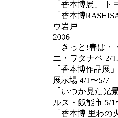
「香本博展」 ト
「香本博RASHI
ウ岩戸
2006
「きっと!春は・
エ・ワタナベ 2/15
「香本博作品展」
展示場 4/1〜5/7
「いつか見た光景
ルス・飯能市 5/1〜
「香本博 里わの