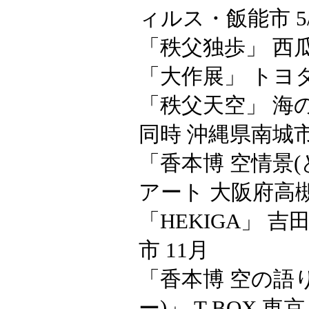
ィルス・飯能市 5/
「秩父独歩」 西瓜堂
「大作展」 トヨタ
「秩父天空」 海の
同時 沖縄県南城市
「香本博 空情景(
アート 大阪府高槻市 
「HEKIGA」 
市 11月
「香本博 空の語
ー)」 T-BOX 東京