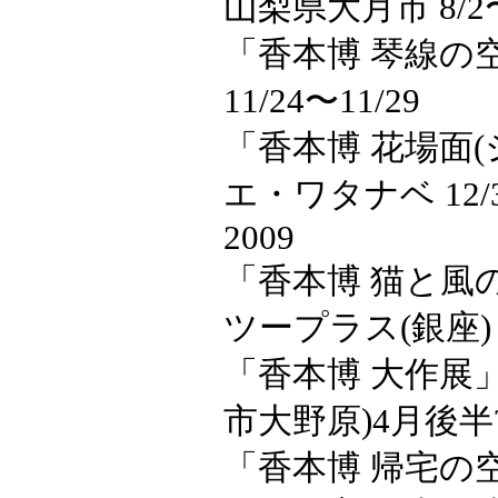
山梨県大月市 8/2〜
「香本博 琴線の空
11/24〜11/29
「香本博 花場面(
エ・ワタナベ 12/3
2009
「香本博 猫と風
ツープラス(銀座) 4
「香本博 大作展
市大野原)4月後半
「香本博 帰宅の