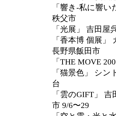
「響き-私に響い
秩父市
「光展」 吉田屋
「香本博 個展」
長野県飯田市
「THE MOVE 20
「猫景色」 シン
台
「雲のGIFT」 
市 9/6〜29