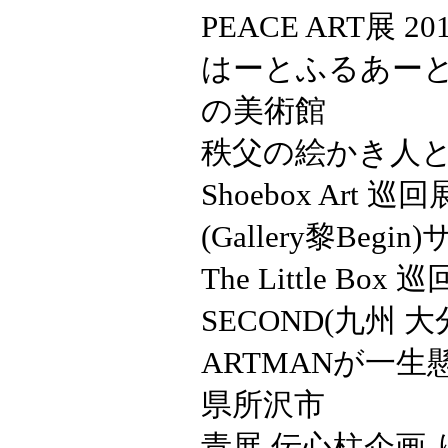
PEACE ART展 2
はーとふるあーと展
の美術館
秩父の絵かき人とつ
Shoebox Art 巡
(Gallery黎Beg
The Little Box
SECOND(九州 大
ARTMANが一
県所沢市
青展 伝心柱企画