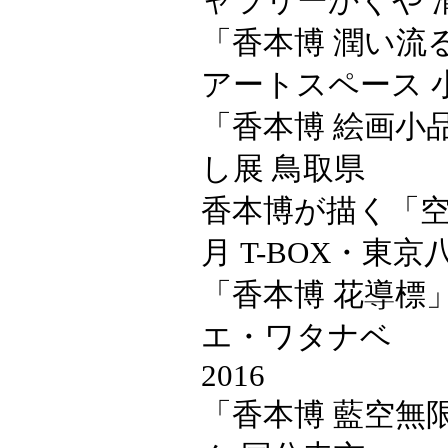
ャラリーかぐや 
「香本博 潤い流
アートスペース 
「香本博 絵画小
し展 鳥取県
香本博が描く「空
月 T-BOX・東京
「香本博 花導標」
エ・ワタナベ
2016
「香本博 藍空無限