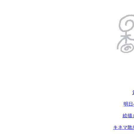
明日
絵描
キネマ散