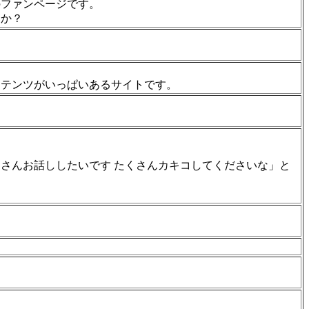
のファンページです。
うか？
ンテンツがいっぱいあるサイトです。
さんお話ししたいです たくさんカキコしてくださいな」と