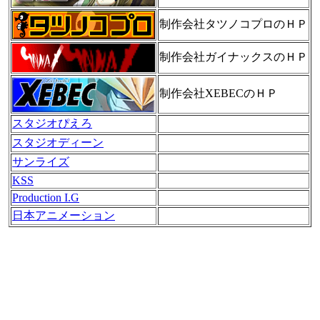
制作会社タツノコプロのＨＰ
制作会社ガイナックスのＨＰ
制作会社XEBECのＨＰ
スタジオぴえろ
スタジオディーン
サンライズ
KSS
Production I.G
日本アニメーション