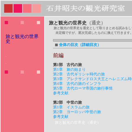
旅と観光の世界史
（通史）
旅と観光の世界史を通史として取りまとめる試みをし
未定稿ですが、逐次完成したものに換えて行きます
旅と観光の世界
史
全体の目次（詳細目次）
前編
.
.
第1部 古代の旅
第1章 旅の始まり
第2章 古代ギリシャ時代の旅
第3章 アレクサンドロス大王とヘレニズム時
第4章 古代の旅のインフラ
第5章 古代ローマ帝国の旅行事情
.
参考文献
.
第2部 中世の旅
第1章 イスラムの旅
第2章 ヨーロッパ中世の旅
参考文献
旅と観光の世界史（通史）