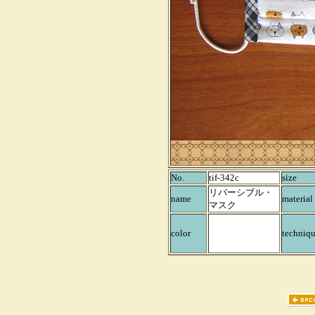
No.
tif-342c
size
リバーシブル・
name
material
マスク
color
techniq