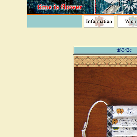
tif-3