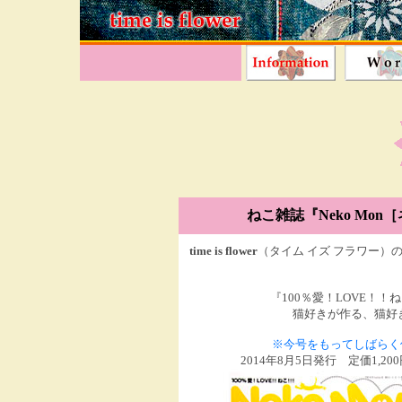
ねこ雑誌
『Neko Mo
time is flower
（タイム イズ フラワー）
『100％愛！LOVE！！ね
猫好きが作る、猫好
※今号をもってしばらく
2014年8月5日発行 定価1