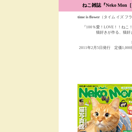
ねこ雑誌
『Neko Mo
time is flower
（タイム イズ 
『100％愛！LOVE！！ねこ！
猫好きが作る、猫好
2011年2月5日発行 定価1