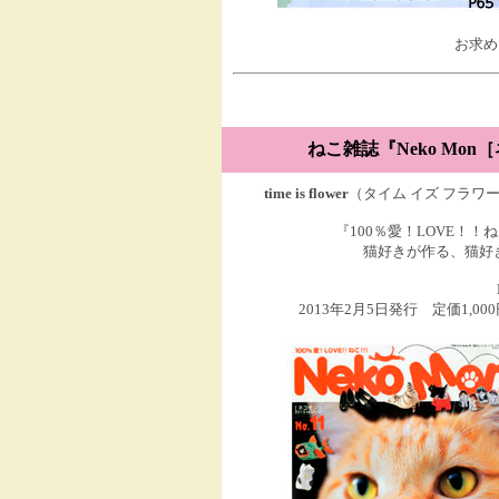
お求め
ねこ雑誌
『Neko Mo
time is flower
（タイム イズ フラワ
『100％愛！LOVE！！ね
猫好きが作る、猫好
2013年2月5日発行 定価1