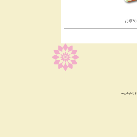
お求め
copylight(c)