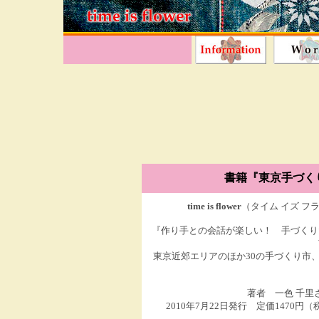
書籍
『東京手づく
time is flower
（タイム イズ 
『作り手との会話が楽しい！ 手づくり
東京近郊エリアのほか30の手づくり市
著者 一色 千
2010年7月22日発行 定価147