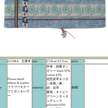
tif-248A 文庫本
size
15.8cm×23.5cm
price
-
本体：綿麻ダン
ガリー linen 55%
cotton 45%
Flower motif
花型皮革＆リボ
ribbon & leather
ン各種／麻・
フラワーモチー
e
material
納期
綿・皮革
フリボン＆レザ
裏地：ネイビー
ー
グリーンタータ
ンチェック
polyester 65%