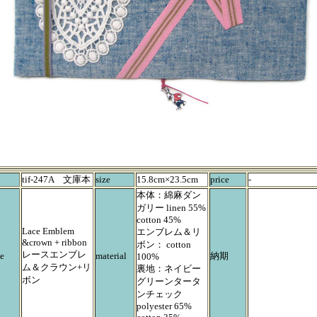
tif-247A 文庫本
size
15.8cm×23.5cm
price
-
本体：綿麻ダン
ガリー linen 55%
cotton 45%
Lace Emblem
エンブレム＆リ
&crown + ribbon
ボン： cotton
レースエンブレ
e
material
納期
100%
ム＆クラウン+リ
裏地：ネイビー
ボン
グリーンタータ
ンチェック
polyester 65%