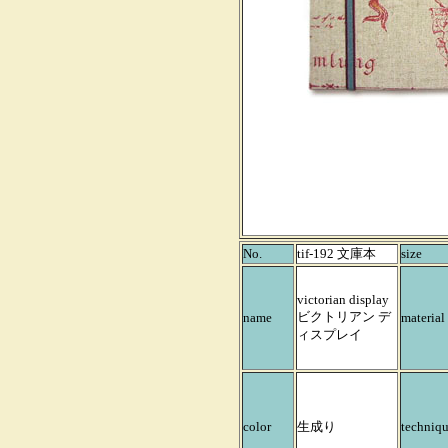
No.
tif-192 文庫本
size
victorian display
ビクトリアン デ
name
material
ィスプレイ
color
生成り
techniq