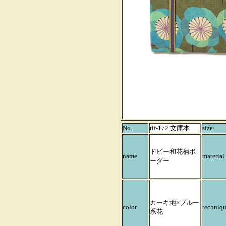
No.
tif-172 文庫本
size
ドビー和花柄ボ
name
material
ーダー
カーキ地×ブルー
color
techniq
系花