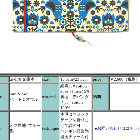
tif-170 文庫本
size
15.8cm×23.5cm
price
￥2,600（税別）
綿麻pt = cotton
85% × linen 15%
bird & owl
e
material
裏地 = 赤バンダ
納期
バード＆オウル
ナpt cotton
100%
本厚はマジック
テープを折り曲
オフ白地×ブルー
げて調節可
r
technique
●お問い合わせはコチラ
系
ペンギン藍染陶
器玉チャーム付