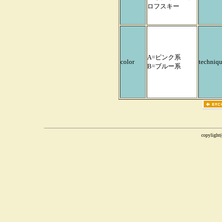
ロフスキー
A=ピンク系
color
techniq
B=ブルー系
copylight(