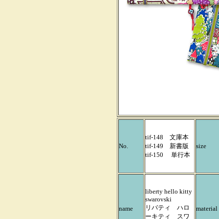
tif-148 文庫本
No.
tif-149 新書版
size
tif-150 単行本
liberty hello kitty
swarovski
リバティ ハロ
name
material
ーキティ スワ