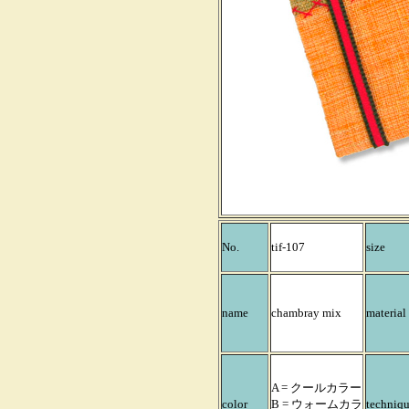
No.
tif-107
size
name
chambray mix
material
A = クールカラー
color
B = ウォームカラ
techniq