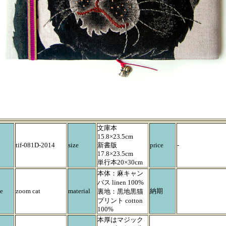
文庫本
15.8×23.5cm
tif-081D-2014
size
新書版
price
-
17.8×23.5cm
単行本20×30cm
本体：麻キャン
バス linen 100%
e
zoom cat
material
納期
裏地：黒地黒猫
プリント cotton
100%
本厚はマジック