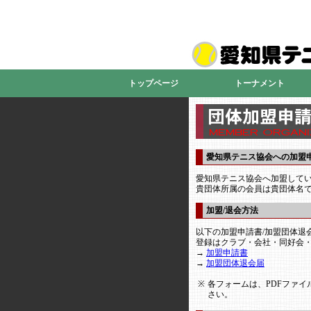
トップページ
トーナメント
愛知県テニス協会への加盟
愛知県テニス協会へ加盟して
貴団体所属の会員は貴団体名
加盟/退会方法
以下の加盟申請書/加盟団体退
登録はクラブ・会社・同好会
→
加盟申請書
→
加盟団体退会届
※
各フォームは、PDFファ
さい。