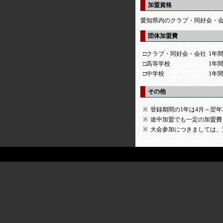
加盟資格
愛知県内のクラブ・同好会・
団体加盟費
□クラブ・同好会・会社
1年間
□高等学校
1年間
□中学校
1年間
その他
※
登録期間の1年は4月～翌年
※
途中加盟でも一定の加盟費
※
大会参加につきましては、