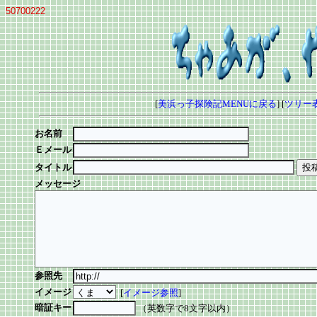
50700222
[
美浜っ子探険記MENUに戻る
] [
ツリー
お名前
Ｅメール
タイトル
メッセージ
参照先
イメージ
[
イメージ参照
]
暗証キー
（英数字で8文字以内）