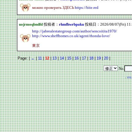
можно проверить ЗДЕСЬ
https://bite.red
uojrmoqbndfd
投稿者：
rhmfhwrbpaku
投稿日：2026/08/07(Fri) 11
http://jabrealestategroup.com/author/sencoitita1970/
http://www.sheffhomes.co.uk/agent/rhonda-love/
東京
Page: |
←
|
11
|
12
|
13
|
14
|
15
|
16
|
17
|
18
|
19
|
20
|
No.
-
YY