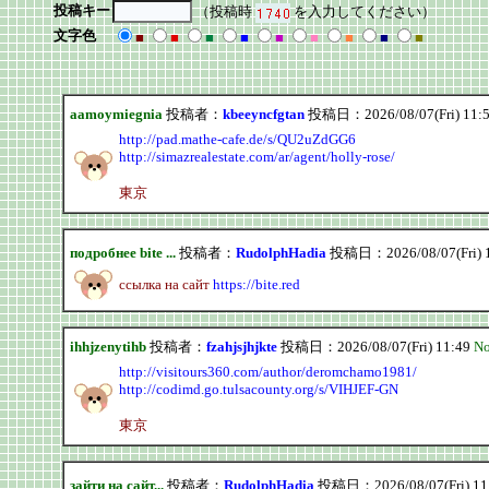
投稿キー
（投稿時
を入力してください）
文字色
■
■
■
■
■
■
■
■
■
aamoymiegnia
投稿者：
kbeeyncfgtan
投稿日：2026/08/07(Fri) 11:
http://pad.mathe-cafe.de/s/QU2uZdGG6
http://simazrealestate.com/ar/agent/holly-rose/
東京
подробнее bite ...
投稿者：
RudolphHadia
投稿日：2026/08/07(Fri) 
ссылка на сайт
https://bite.red
ihhjzenytihb
投稿者：
fzahjsjhjkte
投稿日：2026/08/07(Fri) 11:49
No
http://visitours360.com/author/deromchamo1981/
http://codimd.go.tulsacounty.org/s/VIHJEF-GN
東京
зайти на сайт...
投稿者：
RudolphHadia
投稿日：2026/08/07(Fri) 11