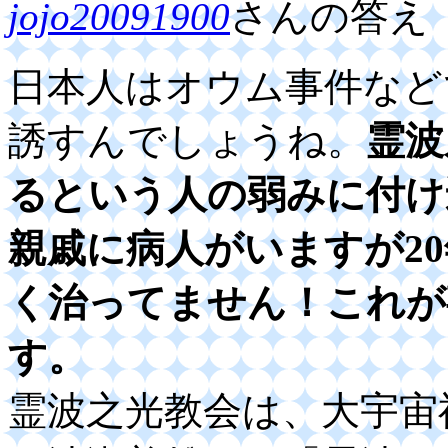
jojo20091900
さんの答え
日本人はオウム事件など
誘すんでしょうね。
霊波
るという人の弱みに付け
親戚に病人がいますが2
く治ってません！これが
す。
霊波之光教会は、大宇宙