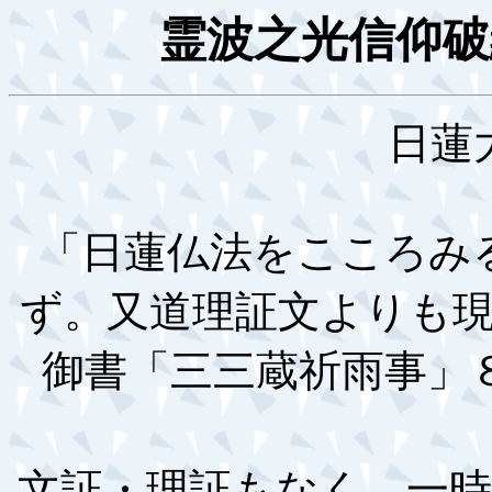
霊波之光信仰破
日蓮
「日蓮仏法をこころみ
ず。又道理証文よりも
御書「三三蔵祈雨事」
文証・理証もなく、一