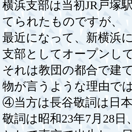
横浜支部は当初JR戸塚
てられたものですが、
最近になって、新横浜
支部としてオープンし
それは教団の都合で建
物が言うような理由で
④当方は長谷敬詞は日
敬詞は昭和23年7月28