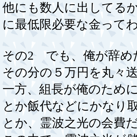
他にも数人に出してる
に最低限必要な金って
その2 でも、俺が辞め
その分の５万円を丸々
一方、組長が俺のため
とか飯代などにかなり取
とか、霊波之光の会費