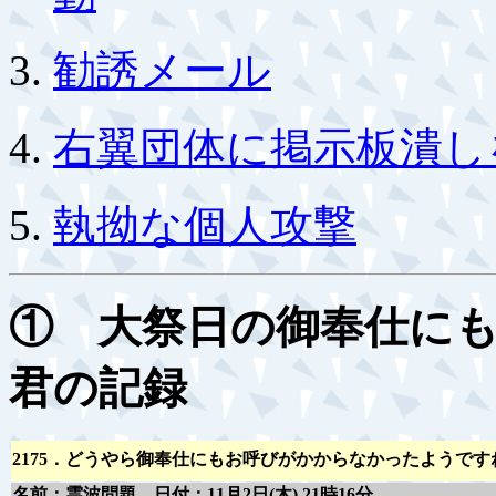
勧誘メール
右翼団体に掲示板潰し
執拗な個人攻撃
① 大祭日の御奉仕に
君の記録
2175．どうやら御奉仕にもお呼びがかからなかったようです
名前：霊波問題 日付：11月2日(木) 21時16分