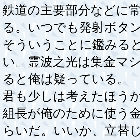
鉄道の主要部分などに
る。いつでも発射ボタ
そういうことに鑑みる
い。霊波之光は集金マ
ると俺は疑っている。
君も少しは考えたほう
組長が俺のために使う
らいだ。いいか、立替