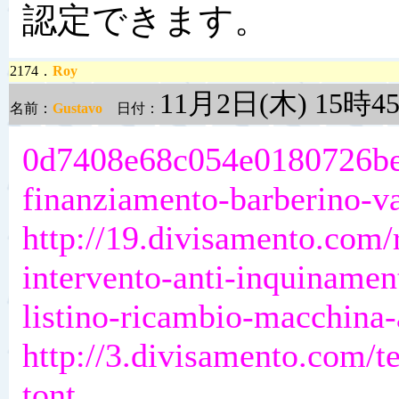
認定できます。
2174．
Roy
11月2日(木) 15時4
名前：
Gustavo
日付：
0d7408e68c054e0180726b
finanziamento-barberino-v
http://19.divisamento.com/
intervento-anti-inquinamen
listino-ricambio-macchina-
http://3.divisamento.com/te
tont