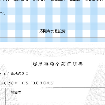
する
応顕寺の登記簿