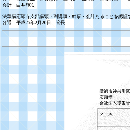
会計 白井輝次
法華講応顕寺支部講頭・副講頭・幹事・会計たることを認証
各通 平成25年2月20日 管長