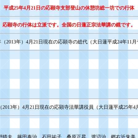
平成25年4月21日の応顕寺支部登山の休憩坊総一坊での行体
応顕寺の行体は立派です。全国の日蓮正宗法華講の鏡です。
年（2013年）4月21日現在の応顕寺の総代（大日蓮平成24年11
（2013年）4月21日現在の応顕寺法華講役員（大日蓮平成25年
野晴夫 篠田泰治 石田祐子 桑原正昇 渡辺治 郷右近朱美