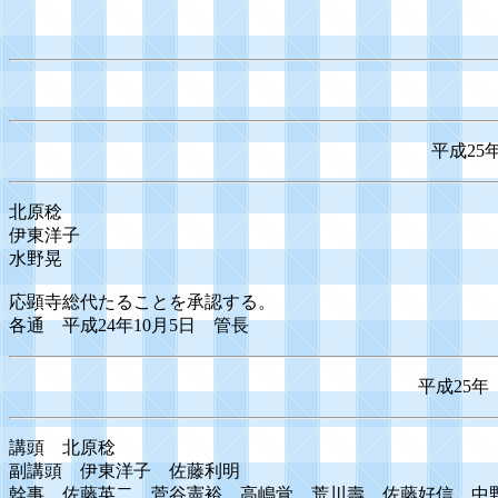
平成25
北原稔
伊東洋子
水野晃
応顕寺総代たることを承認する。
各通 平成24年10月5日 管長
平成25年
講頭 北原稔
副講頭 伊東洋子 佐藤利明
幹事 佐藤英二 菅谷憲裕 高嶋覚 荒川壽 佐藤好信 中