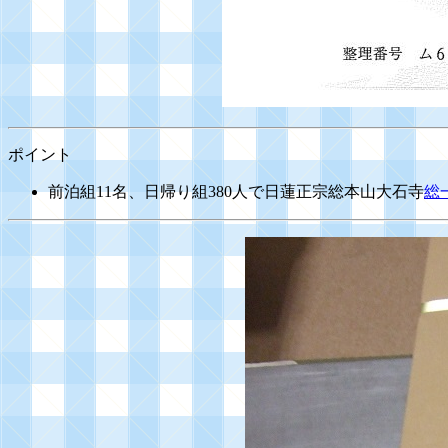
ポイント
前泊組11名、日帰り組380人で日蓮正宗総本山大石寺
総