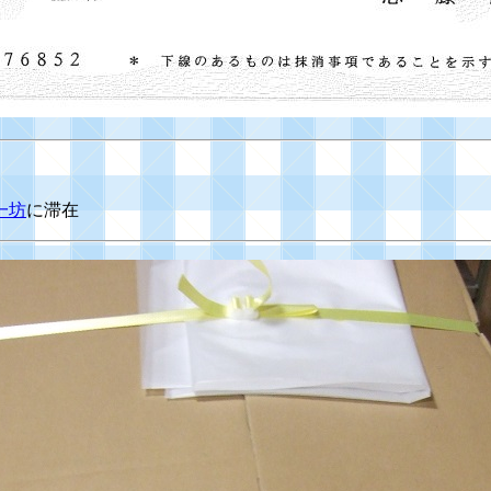
一坊
に滞在