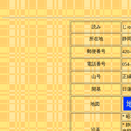
読み
じ
所在地
静岡
郵便番号
420-
電話番号
054-
山号
正
開基
日
地図
* 昭
* 
沿革
当時