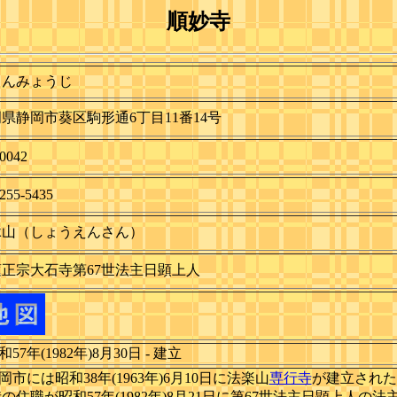
順妙寺
ゅんみょうじ
県静岡市葵区駒形通6丁目11番14号
0042
255-5435
縁山（しょうえんさん）
蓮正宗大石寺第67世法主日顕上人
和57年(1982年)8月30日 - 建立
静岡市には昭和38年(1963年)6月10日に法楽山
専行寺
が建立された
の住職が昭和57年(1982年)8月21日に第67世法主日顕上人