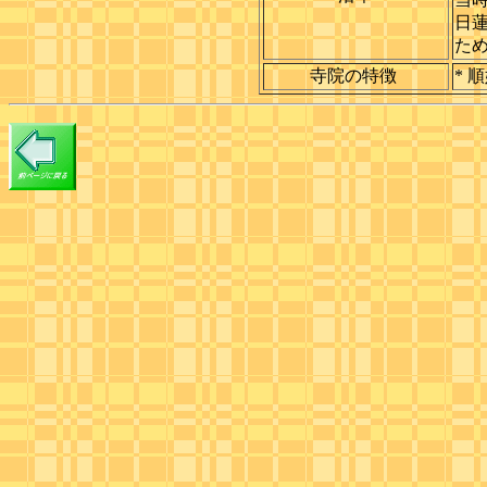
日
た
寺院の特徴
* 