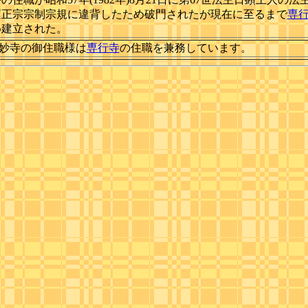
蓮正宗宗制宗規に違背したため破門されたが現在に至るまで
専
め建立された。
順妙寺の御住職様は
専行寺
の住職を兼務しています。