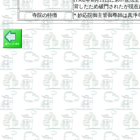
背したため破門されたが現在
寺院の特徴
* 妙応院御主管御尊師は真