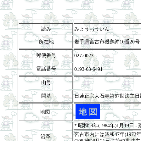
読み
みょうおういん
所在地
岩手県宮古市磯鶏沖10番20号
郵便番号
027-0023
電話番号
0193-63-6491
山号
開基
日蓮正宗大石寺第67世法主
地図
* 昭和59年(1984年)1月19日 -
宮古市内には昭和47年(197
沿革
(1982年)8月21日に第6