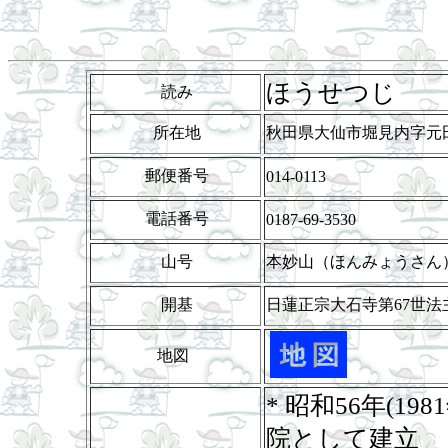
ほうせつじ
読み
所在地
秋田県大仙市堀見内字元田
郵便番号
014-0113
電話番号
0187-69-3530
山号
本妙山（ほんみょうさん
開基
日蓮正宗大石寺第67世
地図
* 昭和56年(1
院として建立