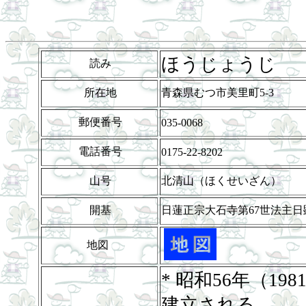
ほうじょうじ
読み
所在地
青森県むつ市美里町5-3
郵便番号
035-0068
電話番号
0175-22-8202
山号
北清山（ほくせいざん）
開基
日蓮正宗大石寺第67世法主
地図
* 昭和56年（19
建立される。