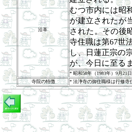
むつ市内には昭和4
が建立されたが
された。その後昭和
沿革
寺住職は第67世
し、日蓮正宗の
が、今日に至る
* 昭和58年（1983年）9月
寺院の特徴
* 法浄寺の御住職様は行修