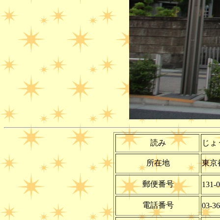
読み
じょ
所在地
東京
郵便番号
131-
電話番号
03-36