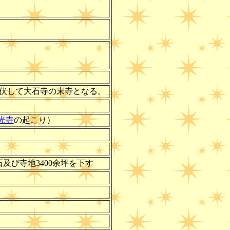
師を折伏して大石寺の末寺となる。
光寺
の起こり）
0石及び寺地3400余坪を下す
。