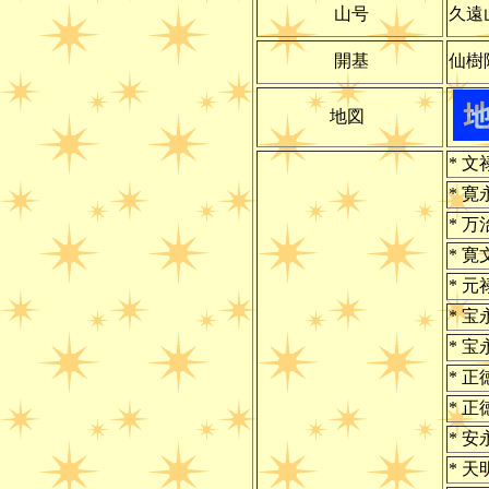
山号
久遠
開基
仙樹
地図
* 文
* 
* 万
* 寛
* 元
* 宝
* 宝
* 
* 正
* 安
* 天