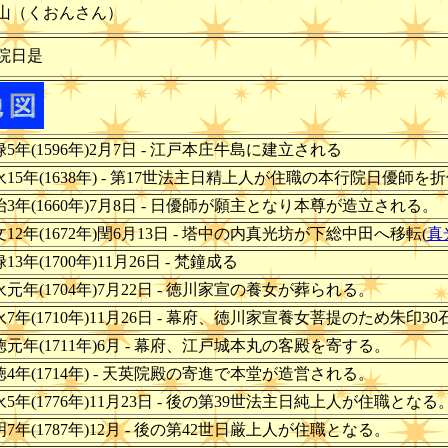
山（くおんさん）
院日是
禄5年(1596年)2月7日 - 江戸本庄牛島に建立される
寛永15年(1638年) - 第17世法主日精上人が住職の本行院日優
治3年(1660年)7月8日 - 日優師が願主となり本尊が造立される。
文12年(1672年)閏6月13日 - 塔中の内真光坊が下総中田へ移転(
真
禄13年(1700年)11月26日 - 梵鐘成る
永元年(1704年)7月22日 - 徳川家宣の養女が葬られる。
永7年(1710年)11月26日 - 幕府、徳川家宣養女菩提のため朱印3
正徳元年(1711年)6月 - 幕府、江戸城本丸の客殿を寄する。
徳4年(1714年) - 天英院殿の寄進で本堂が造営される。
永5年(1776年)11月23日 - 後の第39世法主日純上人が住職となる
明7年(1787年)12月 - 後の第42世日厳上人が住職となる。