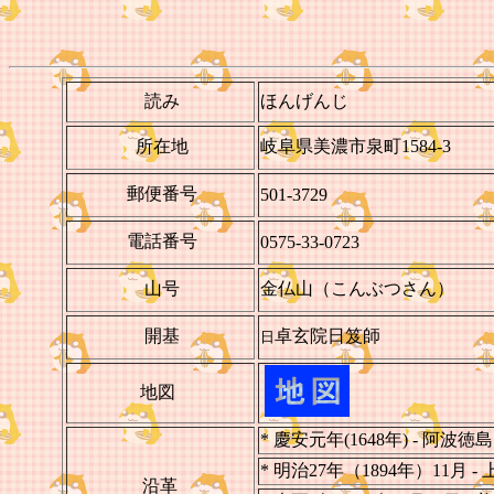
読み
ほんげんじ
所在地
岐阜県美濃市泉町1584-3
郵便番号
501-3729
電話番号
0575-33-0723
山号
金仏山（こんぶつさん）
開基
卓玄院日笈師
日
地図
* 慶安元年(1648年) - 阿
* 明治27年（1894年）11月
沿革