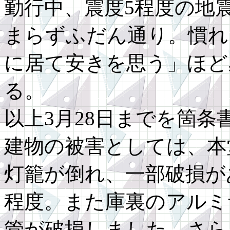
勤行中、震度5程度の地
まらずふだん通り。慣れ
に居て安きを思う」ほど
る。
以上3月28日までを箇
建物の被害としては、本
灯籠が倒れ、一部破損が
程度。また庫裏のアルミ
管が破損しました。さら