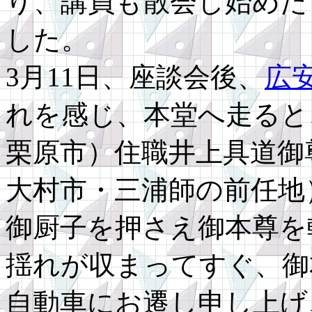
り、講員も散会し始めた
した。
3月11日、座談会後、
広
れを感じ、本堂へ走ると
栗原市）住職井上具道御
大村市・三浦師の前任地
御厨子を押さえ御本尊を
揺れが収まってすぐ、御
自動車にお遷し申し上げ