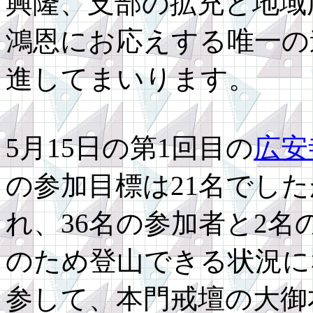
興隆、支部の拡充と地域
鴻恩にお応えする唯一の
進してまいります。
5月15日の第1回目の
広安
の参加目標は21名でし
れ、36名の参加者と2
のため登山できる状況に
参して、本門戒壇の大御