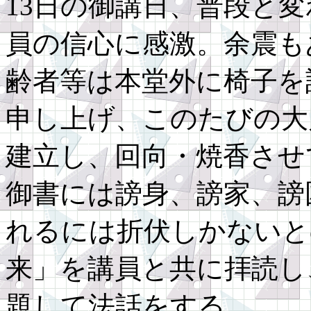
13日の御講日、普段と
員の信心に感激。余震も
齢者等は本堂外に椅子を
申し上げ、このたびの大
建立し、回向・焼香させ
御書には謗身、謗家、謗
れるには折伏しかないと
来」を講員と共に拝読し
題して法話をする。