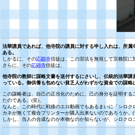
法華講員であれば、他寺院の講員に対する申し入れは、所属
ある。
しかるに、その
応顕寺
信徒は、この宗法を無視して宗務院に
さらに、その
応顕寺
信徒は、
他寺院の教師に謀略文書を送付するにさいし、伝統的法華講
っている。御供養も包めない貧乏人がわずかな資金での謀略
この謀略者は、自己の正当化のために、己の身分を証明する
たのである。(笑)、
なんと、この時代に戦後のエロ動画でもあるまいに「シロクロ」
カネが無くて複合プリンターが購入出来ないのであろうか。(
しかし、当人の合成なのか本物なのか知らないが、シロクロ