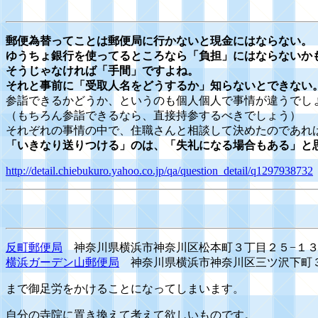
郵便為替ってことは郵便局に行かないと現金にはならない。
ゆうちょ銀行を使ってるところなら「負担」にはならないか
そうじゃなければ「手間」ですよね。
それと事前に「受取人名をどうするか」知らないとできない
参詣できるかどうか、というのも個人個人で事情が違うでし
（もちろん参詣できるなら、直接持参するべきでしょう）
それぞれの事情の中で、住職さんと相談して決めたのであれ
「いきなり送りつける」のは、「失礼になる場合もある」と
http://detail.chiebukuro.yahoo.co.jp/qa/question_detail/q1297938732
反町郵便局
神奈川県横浜市神奈川区松本町３丁目２５−１
横浜ガーデン山郵便局
神奈川県横浜市神奈川区三ツ沢下町３
まで御足労をかけることになってしまいます。
自分の寺院に置き換えて考えて欲しいものです。