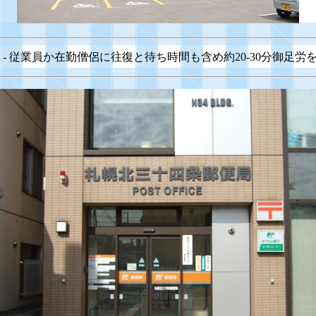
- 従業員か在勤僧侶に往復と待ち時間も含め約20-30分御足