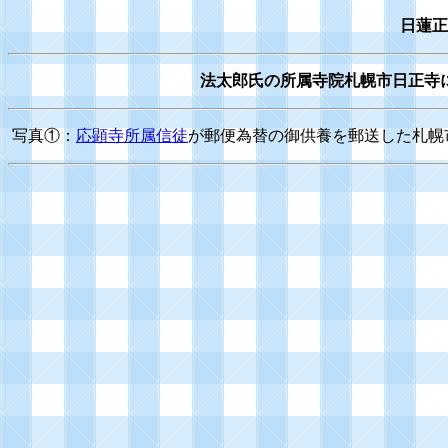
日蓮正
法太郎氏の所属寺院札幌市日正寺
写真①：
応顕寺所属信徒
が郵便為替の御供養を郵送した札幌