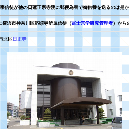
宗信徒が他の日蓮正宗寺院に郵便為替で御供養を送るのは是か
に横浜市神奈川区応顕寺所属信徒（
冨士宗学研究管理者
）から
市北区
日正寺