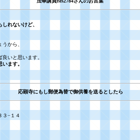
法華講員fsfs2784さんのお言葉
もしれないけど、
。
ょうから、
ば良いと思います。
思います。
応顕寺にもし郵便為替で御供養を送るとしたら
３
３−１４