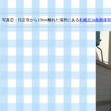
写真②：日正寺から150ｍ離れた場所にある
札幌北34条郵便局