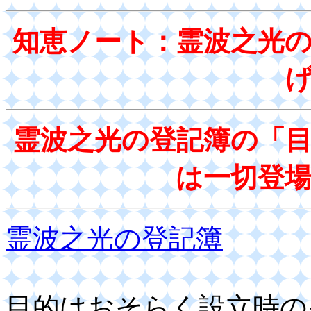
知恵ノート：霊波之光
霊波之光の登記簿の「
は一切登
霊波之光の登記簿
目的はおそらく設立時の