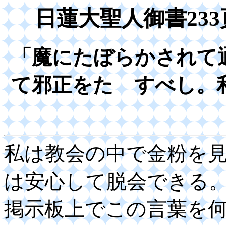
日蓮大聖人御書23
「魔にたぼらかされて
て邪正をたゞすべし。
私は教会の中で金粉を
は安心して脱会できる
掲示板上でこの言葉を