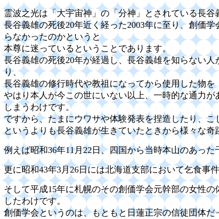
霊波之光は「大宇宙神」の「分神」とされている長谷
長谷義雄の死後20年近く経った2003年に至り、創
らなかったのかというと
本尊に迷っているということであります。
長谷義雄の死後20年が経過し、長谷義雄を知らない
り、
長谷義雄の修行時代や教祖になってから使用した物を
やはり本人が今この世にいない以上、一時的な通力が
しまうわけです。
ですから、たまにウワサや体験発表を捏造したり、こ
というよりも長谷義雄が生きていたときから様々な奇
例えば昭和36年11月22日、四国から当時本山のあ
更に昭和43年3月26日には北海道支部において乞食
そして平成15年に札幌のその創価学会元幹部の女性の
したわけです。
創価学会というのは、もともと日蓮正宗の信徒団体だ