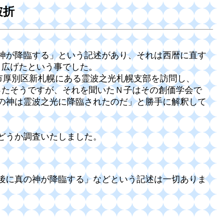
破折
の神が降臨する」という記述があり、それは西暦に直す
り広げたという事でした。
市厚別区新札幌にある霊波之光札幌支部を訪問し、
ったそうですが、それを聞いたＮ子はその創価学会で
真の神は霊波之光に降臨されたのだ」と勝手に解釈して
かどうか調査いたしました。
、
年後に真の神が降臨する」などという記述は一切ありま