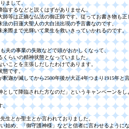
ありまして、
が降臨するなどと説くはずがありません。
大師等は正嫡な仏法の御正師です。従ってお書き物も正
末法の日蓮大聖人の大白法出現の予言書なのです。
未来際まで光輝いて衆生を救いきっていかれるのです。
上も夫の事業の失敗などで頭がおかしくなって、
るくらいの精神状態となっていました。
ないことを主張しだしたわけであります。
状態です。
釈迦が滅してから2500年後が大正4年つまり1915年
神として降臨された方なのだ」というキャンペーンをし
す。
、先生とか聖主とか言われておりました。
といい始め、「御守護神様」などと信者に言わせるように