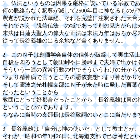
1 仏法というものは因果を厳格に説いている宗教で
何の脈絡もなく釈尊が滅して2500年目に神なるもの
釈迦が説かれた法華経、それを完璧に注釈された天台
それでさえ「脱益仏法」の域であって別の見方からは
末法は日蓮大聖人の偉大な正法は末法万年はおろか尽
従って長谷義雄の出る余地など全くありません。
2 このＮ子は創価学会自体の信仰が破綻して実生活
自殺を図ろうとして朝里峠や日勝峠まで夫婦で出かけ
そういう一連の異常行動の中でそういうわけの分から
つまり精神病で言うところの憑依妄想つまり神がかり
そして霊波之光札幌支部にＮ子が来た時に発した言葉が
だったということから
教団にとって好都合だったことから「長谷義雄は真の
ということなのであります。
ちなみに当時の支部長は長谷敬詞のいとこに当たりま
3 長谷義雄は「自分は神の使いだ」として教主とか
それが、昭和43年3月26日に北海道支部で己は神だ