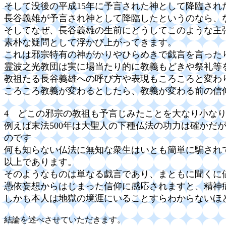
そして没後の平成15年に予言された神として降臨さ
長谷義雄が予言され神として降臨したというのなら、
そしてなぜ、長谷義雄の生前にどうしてこのような主
素朴な疑問として浮かび上がってきます。
これは邪宗特有の神がかりやひらめきで戯言を言った
霊波之光教団は実に場当たり的に教義もどきや祭礼等
教祖たる長谷義雄への呼び方や表現もころころと変わ
ころころ教義が変わるとしたら、教義が変わる前の信
4 どこの邪宗の教祖も予言じみたことを大なり小な
例えば末法500年は大聖人の下種仏法の功力は確かだ
のです
何も知らない仏法に無知な衆生はいとも簡単に騙され
以上であります。
そのようなものは単なる戯言であり、まともに聞くに
憑依妄想からはじまった信仰に感応されますと、精神
しかも本人は地獄の境涯にいることすらわからないほ
結論を述べさせていただきます。