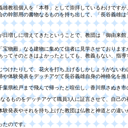
義雄教祖個人を「本尊」として崇拝しているわけですが
価学会の幹部用の書物なるものを持ち出して、「長谷義雄
人が日増しに増えてきたということで、教団は「御由来館
「宝物殿」なる建物に集めて信者に見学させております
あってそのときはよかったとしても、教義もない、指導
じつけたりして、花火を打ち上げるしかしょうがないわ
跡や体験発表をデッチアゲて長谷義雄自身の神格化を推
った千葉県松戸まで飛んで帰ったと喧伝し、香川県さぬき
事件なるものをデッチアゲて職員3人に証言させて、自己
体験発表やそれを持ち上げた教団は
仏教と神道との違い
ったのです。