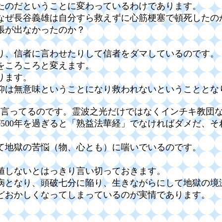
れたのだということに変わっているわけであります。
なぜ長谷義雄は自分すら救えずに心筋梗塞で頓死したの
張が出なかったのか？
り、信者に言わせたりして信者をダマしているのです。
をころころと変えます。
ります。
仰は無意味ということになり救われないということとな
り言ってるのです。霊波之光だけではなくインチキ教団
が500年を過ぎると「熟益法華経」でなければダメだ、
て地獄の苦悩（物、心とも）に喘いでいるのです。
値しないとはっきり言い切っておきます。
病となり、頭破七分に陥り、生きながらにして地獄の境
どおかしくなってしまっているのが実情であります。