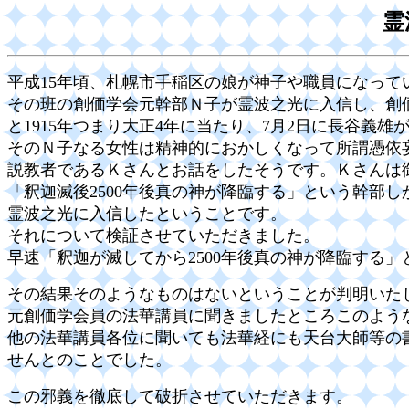
霊
平成15年頃、札幌市手稲区の娘が神子や職員になって
その班の創価学会元幹部Ｎ子が霊波之光に入信し、創価
と1915年つまり大正4年に当たり、7月2日に長谷
そのＮ子なる女性は精神的におかしくなって所謂憑依
説教者であるＫさんとお話をしたそうです。Ｋさんは
「釈迦滅後2500年後真の神が降臨する」という幹部
霊波之光に入信したということです。
それについて検証させていただきました。
早速「釈迦が滅してから2500年後真の神が降臨する
その結果そのようなものはないということが判明いた
元創価学会員の法華講員に聞きましたところこのよう
他の法華講員各位に聞いても法華経にも天台大師等の書
せんとのことでした。
この邪義を徹底して破折させていただきます。