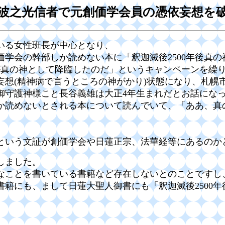
波之光信者で元創価学会員の憑依妄想を
いる女性班長が中心となり、
学会の幹部しか読めない本に「釈迦滅後2500年後真
義雄が真の神として降臨したのだ」というキャンペーンを繰
妄想(精神病で言うところの神がかり)状態になり、札幌
御守護神様こと長谷義雄は大正4年生まれだとお話にな
しか読めないとされる本について読んでいて、「ああ、
」という文証が創価学会や日蓮正宗、法華経等にあるの
しました。
なことを書いている書籍など存在しないとのことですし
籍にも、まして日蓮大聖人御書にも「釈迦滅後2500