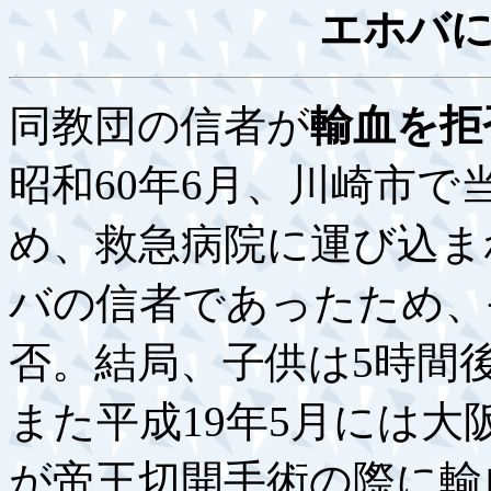
エホバ
同教団の信者が
輸血を拒
昭和60年6月、川崎市で
め、救急病院に運び込ま
バの信者であったため、
否。結局、子供は5時間
また平成19年5月には
が帝王切開手術の際に輸