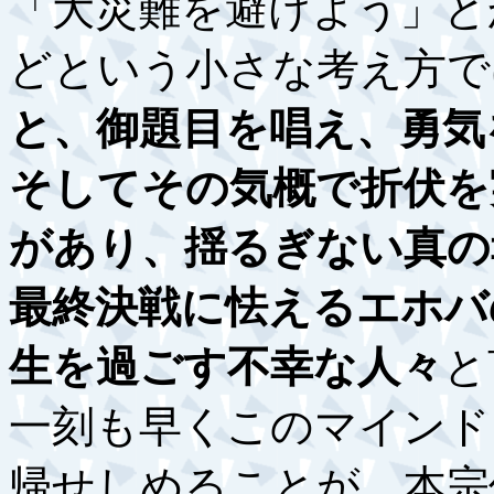
「大災難を避けよう」と
どという小さな考え方で
と、御題目を唱え、勇気
そしてその気概で折伏を
があり、揺るぎない真の
最終決戦に怯えるエホバ
生を過ごす不幸な人々
と
一刻も早くこのマインド
帰せしめることが、本宗