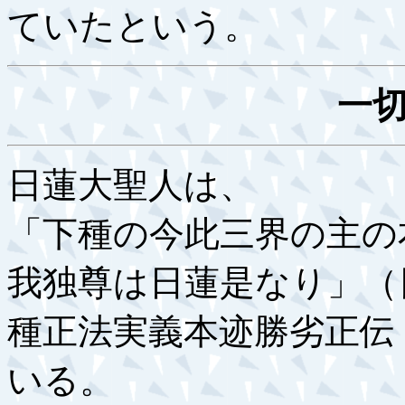
ていたという。
一
日蓮大聖人は、
「下種の今此三界の主の
我独尊は日蓮是なり」（日
種正法実義本迹勝劣正伝
いる。