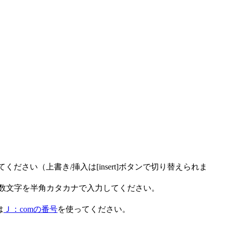
てください（上書き/挿入は[insert]ボタンで切り替えられま
の数文字を半角カタカナで入力してください。
は
Ｊ：comの番号
を使ってください。