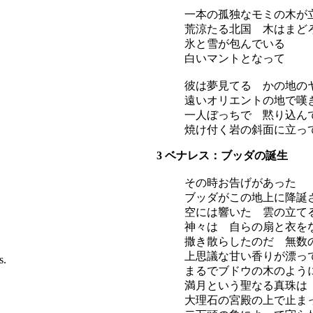
一本の孤独なモミの木が
荒涼たる北国 木はまど
氷と雪が包んでいる
白いマントとなって
彼は夢見てる かの地の
遠いオリエントの地で嘆
一人ぼっちで 黙り込ん
焼け付く岩の斜面に立っ
3 ベナレス：ブッダの誕生
その時お告げがあった
ブッダがこの地上に降誕
空には響いた 雲の立て
神々は 自らの扇と衣を
撒き散らしたのだ 無数
上思議な甘い香りが漂っ
s.
まるでブドウの木のよう
満月という聖なる真珠は
大理石の宮殿の上で止ま