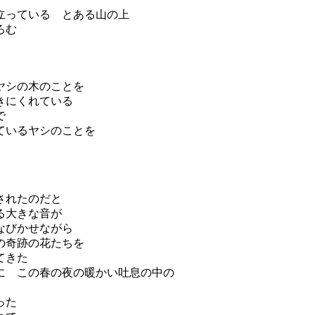
立っている とある山の上
ろむ
ヤシの木のことを
きにくれている
で
ているヤシのことを
されたのだと
る大きな音が
なびかせながら
の奇跡の花たちを
てきた
に この春の夜の暖かい吐息の中の
った