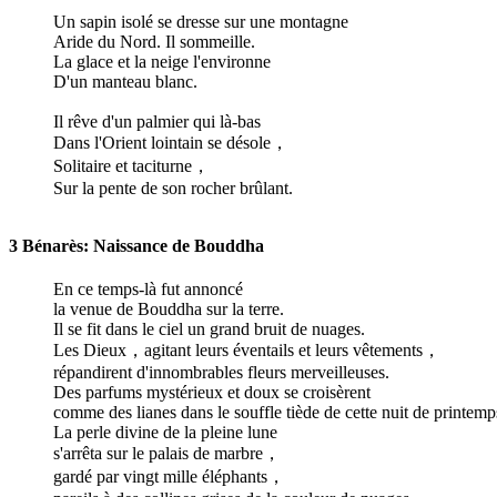
Un sapin isolé se dresse sur une montagne
Aride du Nord. Il sommeille.
La glace et la neige l'environne
D'un manteau blanc.
Il rêve d'un palmier qui là-bas
Dans l'Orient lointain se désole，
Solitaire et taciturne，
Sur la pente de son rocher brûlant.
3 Bénarès: Naissance de Bouddha
En ce temps-là fut annoncé
la venue de Bouddha sur la terre.
Il se fit dans le ciel un grand bruit de nuages.
Les Dieux，agitant leurs éventails et leurs vêtements，
répandirent d'innombrables fleurs merveilleuses.
Des parfums mystérieux et doux se croisèrent
comme des lianes dans le souffle tiède de cette nuit de printemp
La perle divine de la pleine lune
s'arrêta sur le palais de marbre，
gardé par vingt mille éléphants，