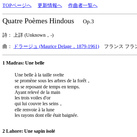
TOPページへ
更新情報へ
作曲者一覧へ
Quatre Poèmes Hindous
Op.3
詩： 上詳 (Unknown，-)
曲：
ドラージュ (Maurice Delage，1879-1961)
フランス フラ
1 Madras: Une belle
Une belle à la taille svelte
se promène sous les arbres de la forêt，
en se reposant de temps en temps.
Ayant relevé de la main
les trois voiles d'or
qui lui couvre les seins，
elle renvoie à la lune
les rayons dont elle était baignée.
2 Lahore: Une sapin isolé