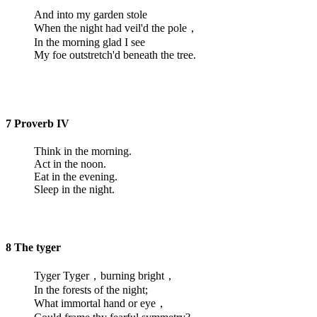
And into my garden stole
When the night had veil'd the pole，
In the morning glad I see
My foe outstretch'd beneath the tree.
7 Proverb IV
Think in the morning.
Act in the noon.
Eat in the evening.
Sleep in the night.
8 The tyger
Tyger Tyger，burning bright，
In the forests of the night;
What immortal hand or eye，