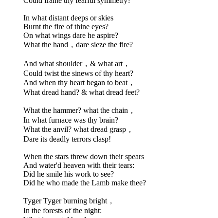
Could frame thy fearful symmetry?
In what distant deeps or skies
Burnt the fire of thine eyes?
On what wings dare he aspire?
What the hand，dare sieze the fire?
And what shoulder，& what art，
Could twist the sinews of thy heart?
And when thy heart began to beat，
What dread hand? & what dread feet?
What the hammer? what the chain，
In what furnace was thy brain?
What the anvil? what dread grasp，
Dare its deadly terrors clasp!
When the stars threw down their spears
And water'd heaven with their tears:
Did he smile his work to see?
Did he who made the Lamb make thee?
Tyger Tyger burning bright，
In the forests of the night: