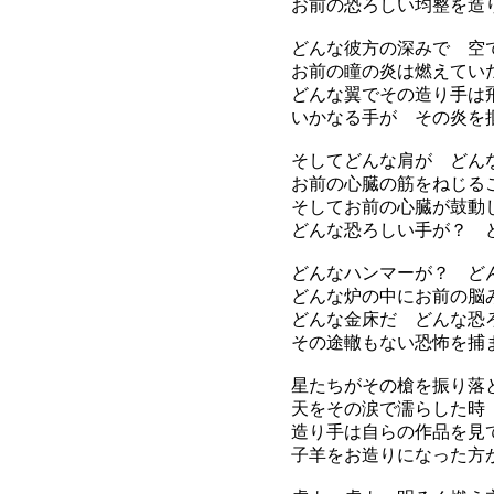
お前の恐ろしい均整を造
どんな彼方の深みで 空
お前の瞳の炎は燃えてい
どんな翼でその造り手は
いかなる手が その炎を
そしてどんな肩が どん
お前の心臓の筋をねじる
そしてお前の心臓が鼓動
どんな恐ろしい手が？ 
どんなハンマーが？ ど
どんな炉の中にお前の脳
どんな金床だ どんな恐
その途轍もない恐怖を捕
星たちがその槍を振り落
天をその涙で濡らした時
造り手は自らの作品を見
子羊をお造りになった方