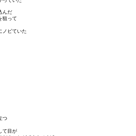
かっていた
込んだ
を狙って
にノビていた
立つ
して目が