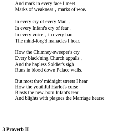
And mark in every face I meet
Marks of weakness，marks of woe.
In every cry of every Man，
In every Infant's cry of fear，
In every voice，in every ban，
The mind-forg'd manacles I hear.
How the Chimney-sweeper's cry
Every black'ning Church appalls，
And the hapless Soldier's sigh
Runs in blood down Palace walls.
But most thro' midnight streets I hear
How the youthful Harlot's curse
Blasts the new-born Infant's tear
And blights with plagues the Marriage hearse.
3 Proverb II