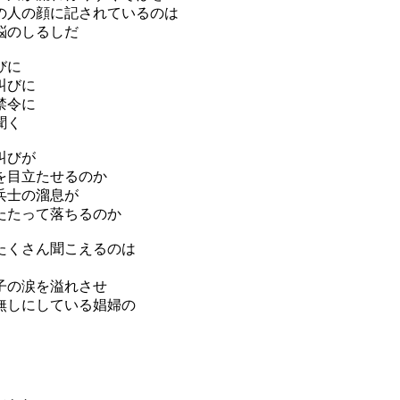
の人の顔に記されているのは
悩のしるしだ
びに
叫びに
禁令に
聞く
叫びが
を目立たせるのか
兵士の溜息が
たたって落ちるのか
たくさん聞こえるのは
子の涙を溢れさせ
無しにしている娼婦の