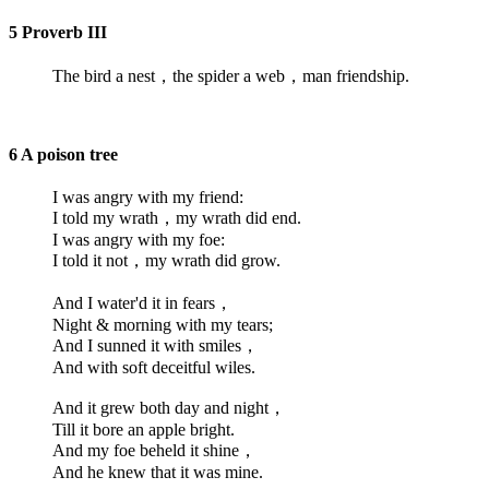
5 Proverb III
The bird a nest，the spider a web，man friendship.
6 A poison tree
I was angry with my friend:
I told my wrath，my wrath did end.
I was angry with my foe:
I told it not，my wrath did grow.
And I water'd it in fears，
Night & morning with my tears;
And I sunned it with smiles，
And with soft deceitful wiles.
And it grew both day and night，
Till it bore an apple bright.
And my foe beheld it shine，
And he knew that it was mine.