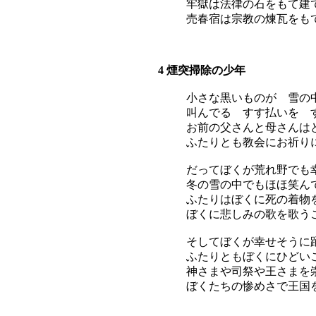
牢獄は法律の石をもて建
売春宿は宗教の煉瓦をも
4 煙突掃除の少年
小さな黒いものが 雪の
叫んでる すす払いを 
お前の父さんと母さんは
ふたりとも教会にお祈り
だってぼくが荒れ野でも
冬の雪の中でもほほ笑ん
ふたりはぼくに死の着物
ぼくに悲しみの歌を歌う
そしてぼくが幸せそうに
ふたりともぼくにひどい
神さまや司祭や王さまを
ぼくたちの惨めさで王国