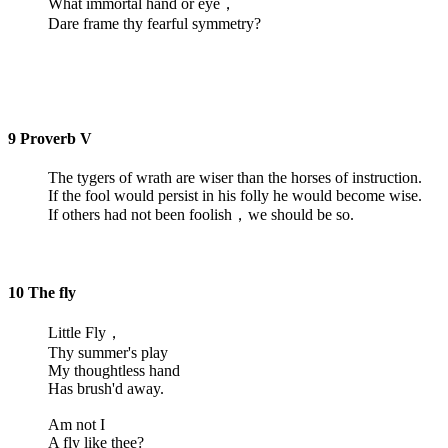
What immortal hand or eye，
Dare frame thy fearful symmetry?
9 Proverb V
The tygers of wrath are wiser than the horses of instruction.
If the fool would persist in his folly he would become wise.
If others had not been foolish，we should be so.
10 The fly
Little Fly，
Thy summer's play
My thoughtless hand
Has brush'd away.
Am not I
A fly like thee?