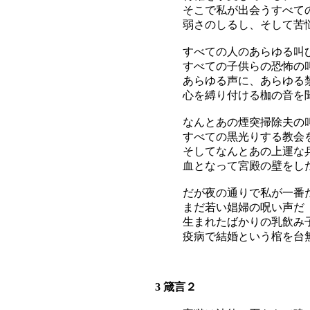
そこで私が出会うすべて
弱さのしるし、そして苦
すべての人のあらゆる叫
すべての子供らの恐怖の
あらゆる声に、あらゆる
心を縛り付ける枷の音を
なんとあの煙突掃除夫の
すべての黒光りする教会
そしてなんとあの上運な
血となって宮殿の壁をし
だが夜の通りで私が一番
まだ若い娼婦の呪い声だ
生まれたばかりの乳飲み
疫病で結婚という棺を台
3 箴言２