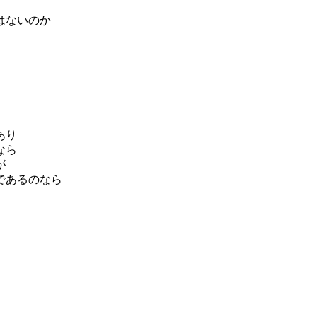
はないのか
あり
なら
が
であるのなら