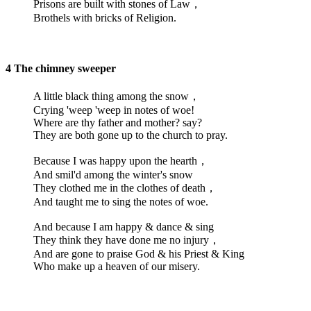
Prisons are built with stones of Law，
Brothels with bricks of Religion.
4 The chimney sweeper
A little black thing among the snow，
Crying 'weep 'weep in notes of woe!
Where are thy father and mother? say?
They are both gone up to the church to pray.
Because I was happy upon the hearth，
And smil'd among the winter's snow
They clothed me in the clothes of death，
And taught me to sing the notes of woe.
And because I am happy & dance & sing
They think they have done me no injury，
And are gone to praise God & his Priest & King
Who make up a heaven of our misery.