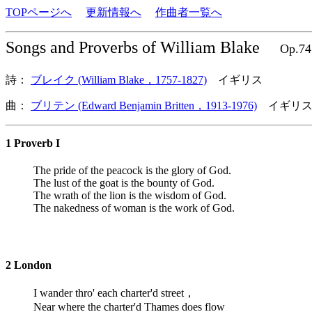
TOPページへ
更新情報へ
作曲者一覧へ
Songs and Proverbs of William Blake
Op.74
詩：
ブレイク (William Blake，1757-1827)
イギリス
曲：
ブリテン (Edward Benjamin Britten，1913-1976)
イギリス
1 Proverb I
The pride of the peacock is the glory of God.
The lust of the goat is the bounty of God.
The wrath of the lion is the wisdom of God.
The nakedness of woman is the work of God.
2 London
I wander thro' each charter'd street，
Near where the charter'd Thames does flow