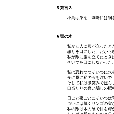
5 箴言３
小鳥は巣を 蜘蛛には網
6 毒の木
私が友人に腹が立ったと
怒りを口にした、だから
私が敵に腹を立てたとき
そいつを口にしなかった
私は恐れつつそいつに水
夜に昼に私の涙を注いで
そして私は微笑みで照ら
口当たりの良い騙しの肥
日ごと夜ごとにそいつは
ついには輝くリンゴの実
私の敵は木の陰で目を輝