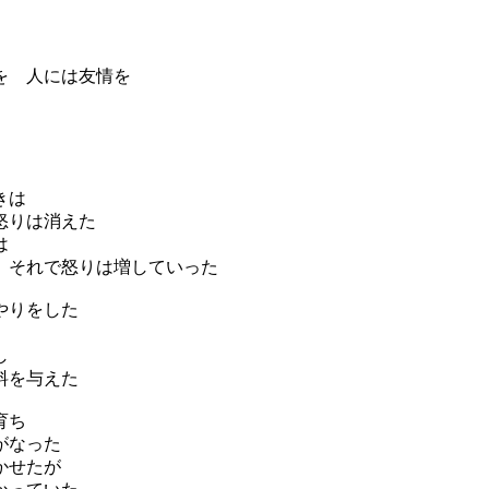
を 人には友情を
きは
怒りは消えた
は
、それで怒りは増していった
やりをした
し
料を与えた
育ち
がなった
かせたが