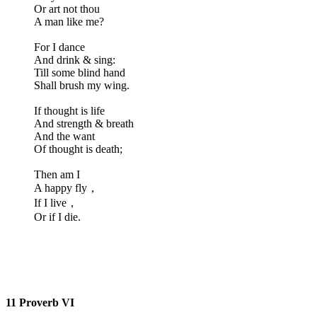
Or art not thou
A man like me?
For I dance
And drink & sing:
Till some blind hand
Shall brush my wing.
If thought is life
And strength & breath
And the want
Of thought is death;
Then am I
A happy fly，
If I live，
Or if I die.
11 Proverb VI