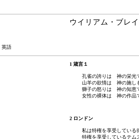
ウイリアム・ブレイ
 英語
1 箴言１
孔雀の誇りは 神の栄光
山羊の欲情は 神の施し
獅子の怒りは 神の知恵
女性の裸体は 神の作品
2 ロンドン
私は特権を享受している
特権を享受しているテム