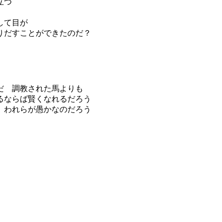
立つ
して目が
りだすことができたのだ？
だ 調教された馬よりも
るならば賢くなれるだろう
 われらが愚かなのだろう