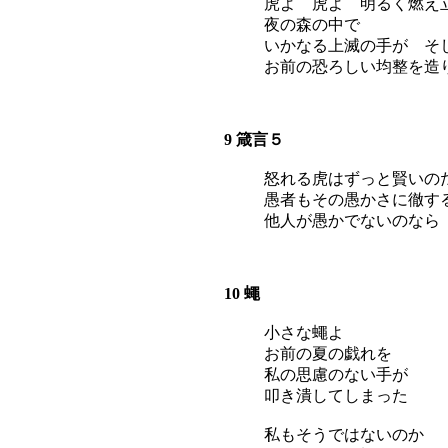
虎よ 虎よ 明るく燃え
夜の森の中で
いかなる上滅の手が そ
お前の恐ろしい均整を造
9 箴言５
怒れる虎はずっと賢いの
愚者もその愚かさに徹す
他人が愚かでないのなら
10 蠅
小さな蠅よ
お前の夏の戯れを
私の思慮のない手が
叩き潰してしまった
私もそうではないのか