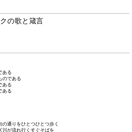
クの歌と箴言
である
ものである
である
である
街の通りをひとつひとつ歩く
ズ川が流れ行くすぐそばを