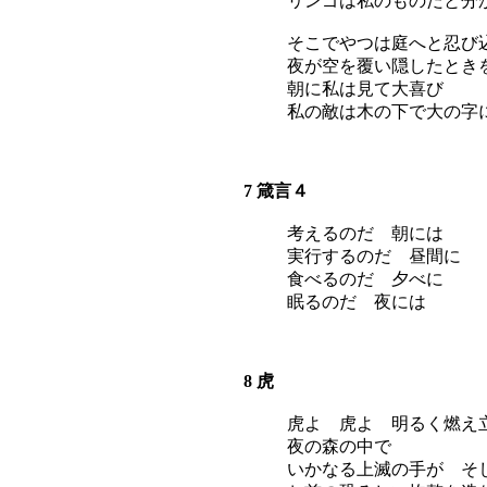
リンゴは私のものだと分
そこでやつは庭へと忍び
夜が空を覆い隠したとき
朝に私は見て大喜び
私の敵は木の下で大の字
7 箴言４
考えるのだ 朝には
実行するのだ 昼間に
食べるのだ 夕べに
眠るのだ 夜には
8 虎
虎よ 虎よ 明るく燃え
夜の森の中で
いかなる上滅の手が そ